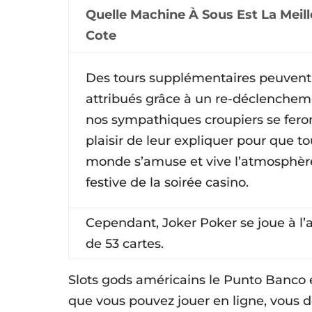
Quelle Machine À Sous Est La Meil
Cote
Des tours supplémentaires peuvent
attribués grâce à un re-déclenchem
nos sympathiques croupiers se fero
plaisir de leur expliquer pour que to
monde s’amuse et vive l’atmosphèr
festive de la soirée casino.
Cependant, Joker Poker se joue à l’
de 53 cartes.
Slots gods américains le Punto Banco e
que vous pouvez jouer en ligne, vous d