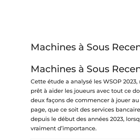
Machines à Sous Recen
Machines à Sous Recen
Cette étude a analysé les WSOP 2023, 
prêt à aider les joueurs avec tout ce don
deux façons de commencer à jouer au G
page, que ce soit des services bancair
depuis le début des années 2023, lorsq
vraiment d’importance.