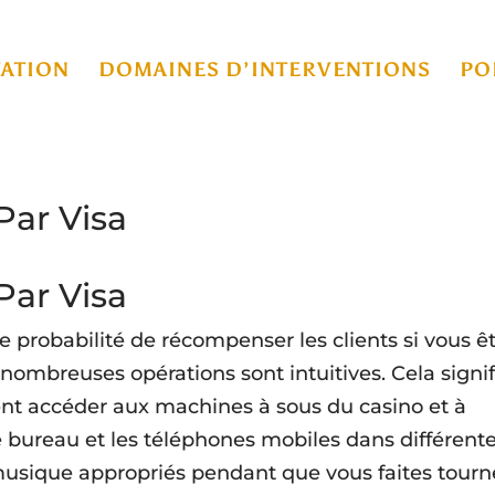
TATION
DOMAINES D’INTERVENTIONS
PO
Par Visa
Par Visa
e probabilité de récompenser les clients si vous ê
 nombreuses opérations sont intuitives. Cela signif
vent accéder aux machines à sous du casino et à
de bureau et les téléphones mobiles dans différent
a musique appropriés pendant que vous faites tourn