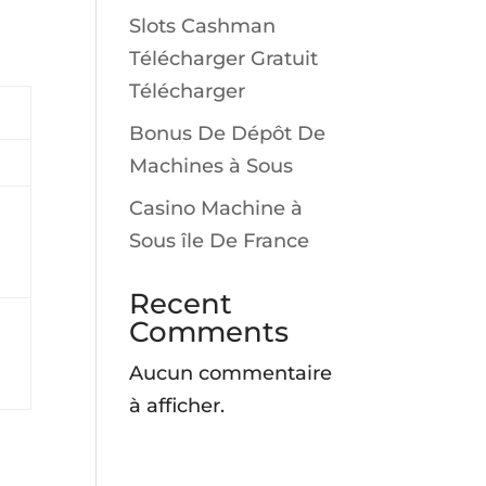
Slots Cashman
Télécharger Gratuit
Télécharger
Bonus De Dépôt De
Machines à Sous
Casino Machine à
Sous île De France
Recent
Comments
Aucun commentaire
à afficher.