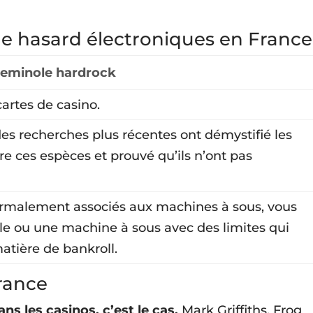
 de hasard électroniques en France
seminole hardrock
cartes de casino.
es recherches plus récentes ont démystifié les
e ces espèces et prouvé qu’ils n’ont pas
normalement associés aux machines à sous, vous
le ou une machine à sous avec des limites qui
atière de bankroll.
France
s les casinos, c’est le cas.
Mark Griffiths, Frog