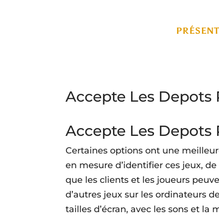
PRÉSEN
Accepte Les Depots 
Accepte Les Depots 
Certaines options ont une meilleur
en mesure d’identifier ces jeux, de
que les clients et les joueurs peu
d’autres jeux sur les ordinateurs 
tailles d’écran, avec les sons et l