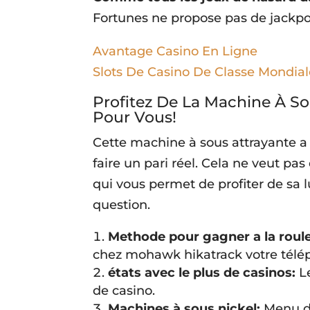
Fortunes ne propose pas de jackpot
Avantage Casino En Ligne
Slots De Casino De Classe Mondial
Profitez De La Machine À So
Pour Vous!
Cette machine à sous attrayante a
faire un pari réel. Cela ne veut pa
qui vous permet de profiter de s
question.
Methode pour gagner a la roul
chez mohawk hikatrack votre télép
états avec le plus de casinos:
Le
de casino.
Machines à sous nickel:
Menu de