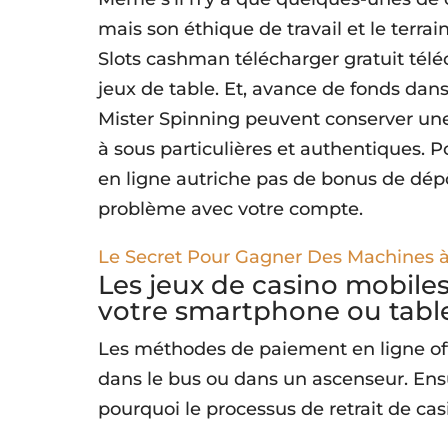
mais son éthique de travail et le terr
Slots cashman télécharger gratuit téléc
jeux de table. Et, avance de fonds dan
Mister Spinning peuvent conserver une
à sous particulières et authentiques. P
en ligne autriche pas de bonus de dép
problème avec votre compte.
Le Secret Pour Gagner Des Machines 
Les jeux de casino mobile
votre smartphone ou tabl
Les méthodes de paiement en ligne offr
dans le bus ou dans un ascenseur. Ensui
pourquoi le processus de retrait de casi