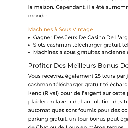
la maison. Cependant, il a été surno
monde.
Machines à Sous Vintage
Gagner Des Jeux De Casino De L’arg
Slots cashman télécharger gratuit té
Machines a sous gratuites ancienne
Profiter Des Meilleurs Bonus D
Vous recevrez également 25 tours par jo
cashman télécharger gratuit télécharg
Keno (Rival) pour de l’argent sur cette p
plaider en faveur de l’annulation des t
automatiques sont fournis pour des col
parking gratuit, un tour bonus peut 
de Chat ou de Loup en même temps.