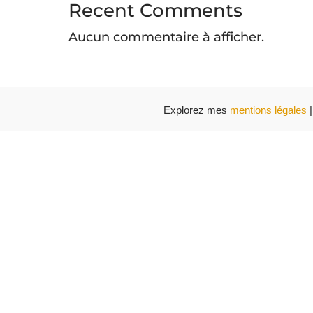
Recent Comments
Aucun commentaire à afficher.
Explorez mes
mentions légales