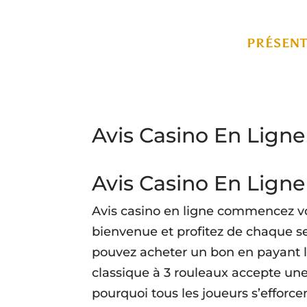
PRÉSEN
Avis Casino En Ligne
Avis Casino En Ligne
Avis casino en ligne commencez vo
bienvenue et profitez de chaque s
pouvez acheter un bon en payant l’
classique à 3 rouleaux accepte un
pourquoi tous les joueurs s’efforce