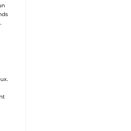
un
ands
.
ux.
nt