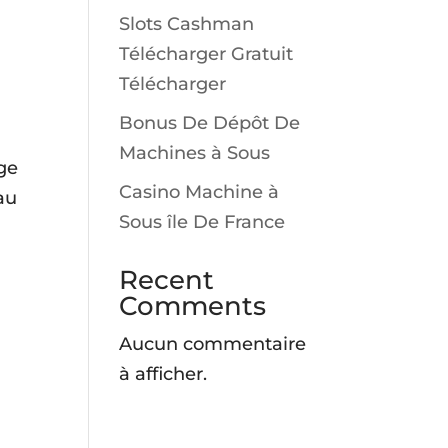
Slots Cashman
Télécharger Gratuit
Télécharger
Bonus De Dépôt De
Machines à Sous
age
Casino Machine à
 au
Sous île De France
Recent
Comments
Aucun commentaire
à afficher.