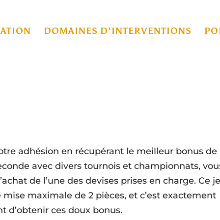
TATION
DOMAINES D’INTERVENTIONS
PO
tre adhésion en récupérant le meilleur bonus de
econde avec divers tournois et championnats, vou
achat de l’une des devises prises en charge. Ce j
e mise maximale de 2 pièces, et c’est exactement
nt d’obtenir ces doux bonus.