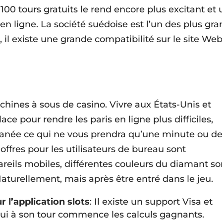
 100 tours gratuits le rend encore plus excitant et 
en ligne. La société suédoise est l’un des plus gr
, il existe une grande compatibilité sur le site Web
hines à sous de casino. Vivre aux États-Unis et
ace pour rendre les paris en ligne plus difficiles,
tanée ce qui ne vous prendra qu’une minute ou de
ffres pour les utilisateurs de bureau sont
reils mobiles, différentes couleurs du diamant so
aturellement, mais après être entré dans le jeu.
 l’application slots
: Il existe un support Visa et
qui à son tour commence les calculs gagnants.