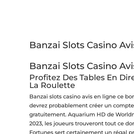
Banzai Slots Casino Av
Banzai Slots Casino Av
Profitez Des Tables En Dir
La Roulette
Banzai slots casino avis en ligne ce bo
devrez probablement créer un compte d
gratuitement. Aquarium HD de Worldma
2023, les joueurs trouveront tout ce don
Fortunes sert certainement un régal pr