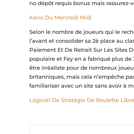
no dépôt requis bonus mais rassurez-v
Keno Du Mercredi Midi
Selon le nombre de joueurs qui le rech
l’avant et consolider sa 2è place au c
Paiement Et De Retrait Sur Les Sites D
populaire et Fey en a fabriqué plus de
être irréaliste pour de nombreux joueur
britanniques, mais cela n’empêche pa
familiariser avec un site sans avoir à
Logiciel De Stratégie De Roulette Libr