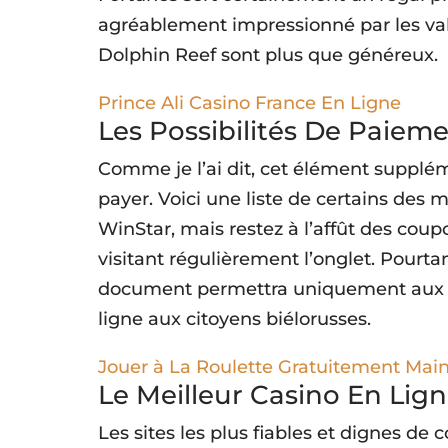
agréablement impressionné par les val
Dolphin Reef sont plus que généreux.
Prince Ali Casino France En Ligne
Les Possibilités De Paiem
Comme je l’ai dit, cet élément suppl
payer. Voici une liste de certains des 
WinStar, mais restez à l’affût des co
visitant régulièrement l’onglet. Pour
document permettra uniquement aux op
ligne aux citoyens biélorusses.
Jouer à La Roulette Gratuitement Mai
Le Meilleur Casino En Li
Les sites les plus fiables et dignes de 