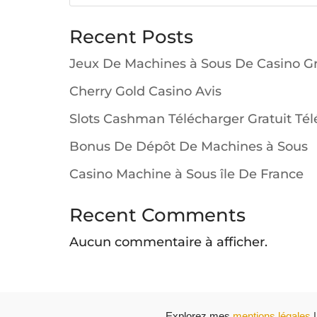
Recent Posts
Jeux De Machines à Sous De Casino Gr
Cherry Gold Casino Avis
Slots Cashman Télécharger Gratuit Té
Bonus De Dépôt De Machines à Sous
Casino Machine à Sous île De France
Recent Comments
Aucun commentaire à afficher.
Explorez mes
mentions légales