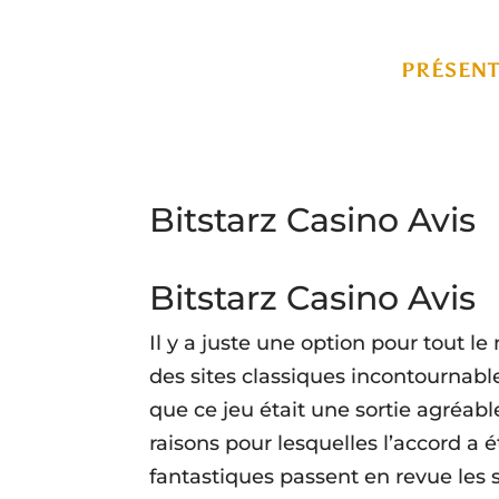
PRÉSEN
Bitstarz Casino Avis
Bitstarz Casino Avis
Il y a juste une option pour tout le 
des sites classiques incontournabl
que ce jeu était une sortie agréable
raisons pour lesquelles l’accord 
fantastiques passent en revue les 