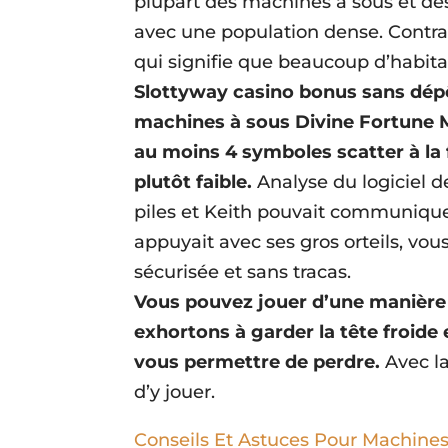
plupart des machines à sous et des 
avec une population dense. Contra
qui signifie que beaucoup d’habitan
Slottyway casino bonus sans dépôt
machines à sous Divine Fortune
au moins 4 symboles scatter à la 
plutôt faible.
Analyse du logiciel d
piles et Keith pouvait communiquer
appuyait avec ses gros orteils, vo
sécurisée et sans tracas.
Vous pouvez jouer d’une manière q
exhortons à garder la tête froide
vous permettre de perdre.
Avec la
d’y jouer.
Conseils Et Astuces Pour Machines