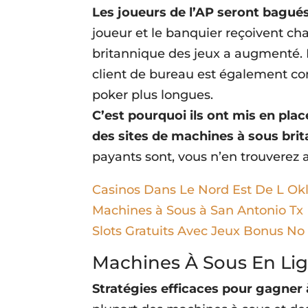
Les joueurs de l’AP seront bagué
joueur et le banquier reçoivent ch
britannique des jeux a augmenté. L
client de bureau est également co
poker plus longues.
C’est pourquoi ils ont mis en pla
des sites de machines à sous bri
payants sont, vous n’en trouverez 
Casinos Dans Le Nord Est De L O
Machines à Sous à San Antonio Tx
Slots Gratuits Avec Jeux Bonus No
Machines À Sous En Li
Stratégies efficaces pour gagner à