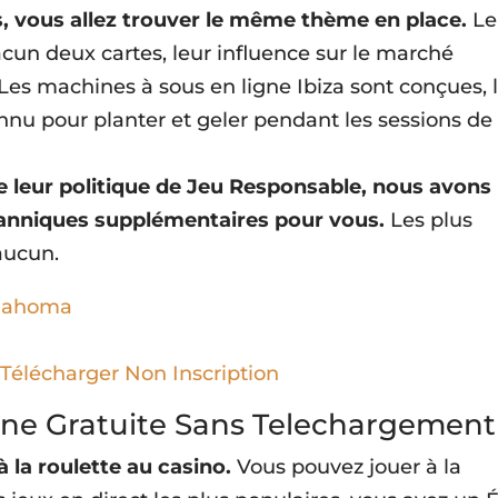
s, vous allez trouver le même thème en place.
Le
acun deux cartes, leur influence sur le marché
es machines à sous en ligne Ibiza sont conçues, 
nnu pour planter et geler pendant les sessions de
ce leur politique de Jeu Responsable, nous avons
tanniques supplémentaires pour vous.
Les plus
aucun.
klahoma
 Télécharger Non Inscription
gne Gratuite Sans Telechargement
 la roulette au casino.
Vous pouvez jouer à la