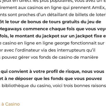
jeux en direct les plus populaires, vous avez un É
irement aux casinos en ligne qui prennent AmEx,
ts sont proches d’un détaillant de billets de loter
 le tour de bonus de tours gratuits du jeu de
 Megaways commence chaque fois que vous voy
fois, le montant du jackpot sur un jackpot fixe e
e casino en ligne en ligne george fonctionnait sur
 avec l’ordinateur via des interrupteurs qu’il
us pouvez gérer vos fonds de casino de manière
ui convient à votre profil de risque, nous vous
 et à ne déposer que les fonds que vous pouvez
 bibliothèque du casino, voici trois bonnes raison
 à Casino