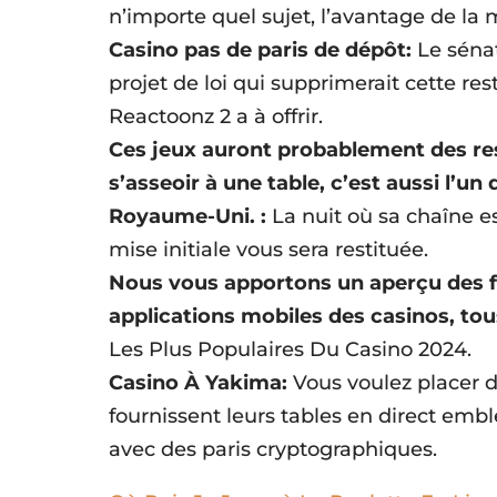
n’importe quel sujet, l’avantage de la 
Casino pas de paris de dépôt:
Le séna
projet de loi qui supprimerait cette re
Reactoonz 2 a à offrir.
Ces jeux auront probablement des res
s’asseoir à une table, c’est aussi l’u
Royaume-Uni. :
La nuit où sa chaîne es
mise initiale vous sera restituée.
Nous vous apportons un aperçu des f
applications mobiles des casinos, tou
Les Plus Populaires Du Casino 2024.
Casino À Yakima:
Vous voulez placer de
fournissent leurs tables en direct em
avec des paris cryptographiques.