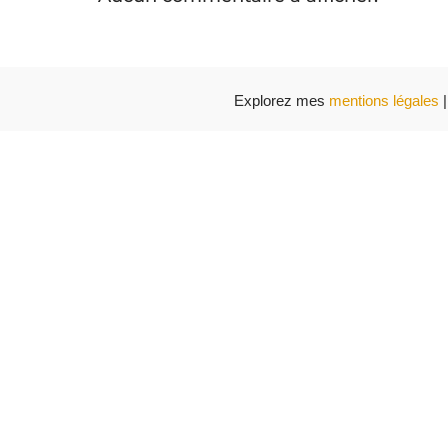
Explorez mes
mentions légales