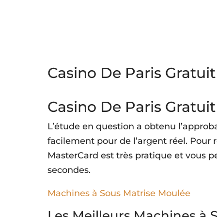
Casino De Paris Gratuit
Casino De Paris Gratuit
L’étude en question a obtenu l’approb
facilement pour de l’argent réel. Pour r
MasterCard est très pratique et vous 
secondes.
Machines à Sous Matrise Moulée
Les Meilleurs Machines à