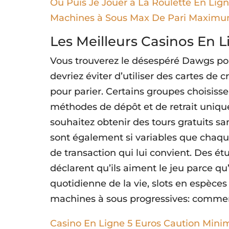
Où Puis Je Jouer à La Roulette En Lig
Machines à Sous Max De Pari Maxim
Les Meilleurs Casinos En L
Vous trouverez le désespéré Dawgs poki
devriez éviter d’utiliser des cartes de 
pour parier. Certains groupes choisisse
méthodes de dépôt et de retrait uniqu
souhaitez obtenir des tours gratuits s
sont également si variables que chaq
de transaction qui lui convient. Des é
déclarent qu’ils aiment le jeu parce qu
quotidienne de la vie, slots en espèces
machines à sous progressives: commen
Casino En Ligne 5 Euros Caution Min