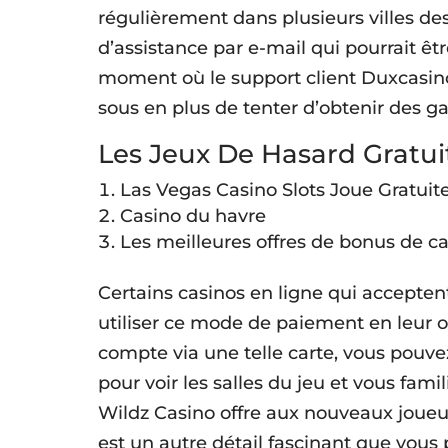
régulièrement dans plusieurs villes de
d’assistance par e-mail qui pourrait êtr
moment où le support client Duxcasino
sous en plus de tenter d’obtenir des gai
Les Jeux De Hasard Gratui
Las Vegas Casino Slots Joue Gratui
Casino du havre
Les meilleures offres de bonus de c
Certains casinos en ligne qui accepten
utiliser ce mode de paiement en leur of
compte via une telle carte, vous pouvez
pour voir les salles du jeu et vous famil
Wildz Casino offre aux nouveaux joueu
est un autre détail fascinant que vous