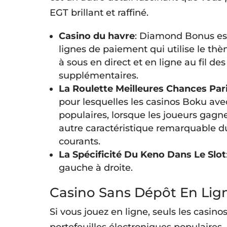
EGT brillant et raffiné.
Casino du havre
:
Diamond Bonus est
lignes de paiement qui utilise le th
à sous en direct et en ligne au fil de
supplémentaires.
La Roulette Meilleures Chances Par
pour lesquelles les casinos Boku ave
populaires, lorsque les joueurs gagn
autre caractéristique remarquable du 
courants.
La Spécificité Du Keno Dans Le Slot
gauche à droite.
Casino Sans Dépôt En Lig
Si vous jouez en ligne, seuls les casino