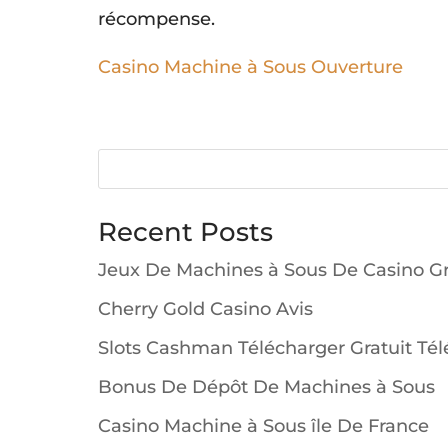
récompense.
Casino Machine à Sous Ouverture
Recent Posts
Jeux De Machines à Sous De Casino Gr
Cherry Gold Casino Avis
Slots Cashman Télécharger Gratuit Té
Bonus De Dépôt De Machines à Sous
Casino Machine à Sous île De France