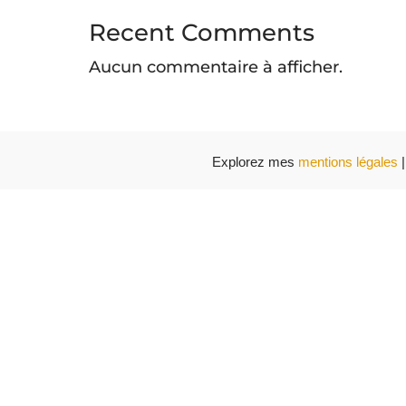
Recent Comments
Aucun commentaire à afficher.
Explorez mes
mentions légales