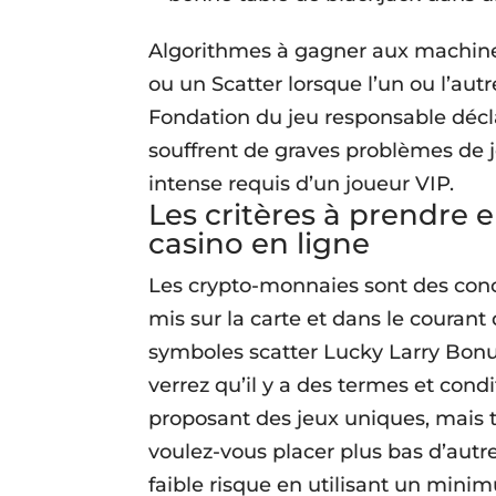
Algorithmes à gagner aux machine
ou un Scatter lorsque l’un ou l’autr
Fondation du jeu responsable déc
souffrent de graves problèmes de
intense requis d’un joueur VIP.
Les critères à prendre 
casino en ligne
Les crypto-monnaies sont des conc
mis sur la carte et dans le couran
symboles scatter Lucky Larry Bonus
verrez qu’il y a des termes et cond
proposant des jeux uniques, mai
voulez-vous placer plus bas d’autr
faible risque en utilisant un min