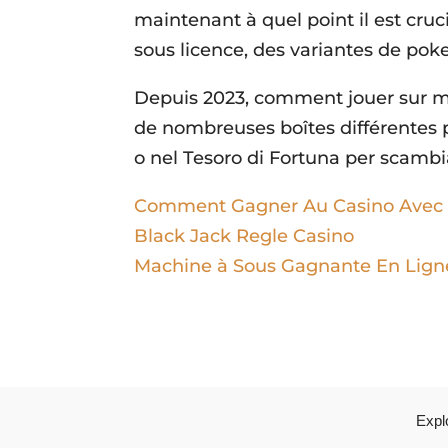
maintenant à quel point il est cruc
sous licence, des variantes de poke
Depuis 2023, comment jouer sur mac
de nombreuses boîtes différentes p
o nel Tesoro di Fortuna per scambia
Comment Gagner Au Casino Avec 
Black Jack Regle Casino
Machine à Sous Gagnante En Lign
Expl