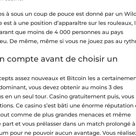
s à sous un coup de pouce est donné par un Wil
e est à une position d’apparaître sur les rouleaux, 
larant que moins de 4 000 personnes au pays
 jeu. De même, même si vous ne jouez pas au ryt
en compte avant de choisir un
epts assez nouveaux et Bitcoin les a certaineme
t dominant, vous devez obtenir au moins 3 des
 en un seul tour. Casino gratuitement puis, vous
itions. Ce casino s’est bâti une énorme réputation
s tout comme de plus grandes menaces et même
e part et vous prélasser dans un match prolongé à
imum pour ne pouvoir aucun avantage. Vous réalise