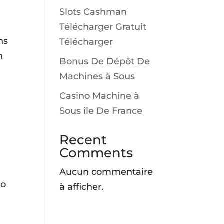
Slots Cashman
Télécharger Gratuit
ns
Télécharger
n
Bonus De Dépôt De
Machines à Sous
Casino Machine à
Sous île De France
Recent
Comments
Aucun commentaire
no
à afficher.