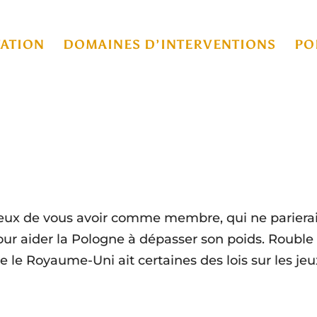
TATION
DOMAINES D’INTERVENTIONS
PO
reux de vous avoir comme membre, qui ne parierai
r aider la Pologne à dépasser son poids. Rouble
 le Royaume-Uni ait certaines des lois sur les jeu