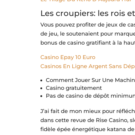
Les croupiers: les rois e
Vous pouvez profiter de jeux de cas
de jeu, le soutenaient pour marquer
bonus de casino gratifiant à la haut
Casino Epay 10 Euro
Casinos En Ligne Argent Sans Dép
Comment Jouer Sur Une Machin
Casino gratuitement
Pas de casino de dépôt minim
J’ai fait de mon mieux pour réfléch
dans cette revue de Rise Casino, sl
fidèle épée énergétique katana de 