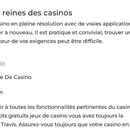
t reines des casinos
ino en pleine résolution avec de vraies applicatio
 à nouveau. Il est pratique et convivial, trouver u
eur de vos exigences peut être difficile.
ôt
e De Casino
um
ir à toutes les fonctionnalités pertinentes du casi
ots gratuits jeux de casino vous avez toujours la
Travis. Assurez-vous toujours que votre casino en