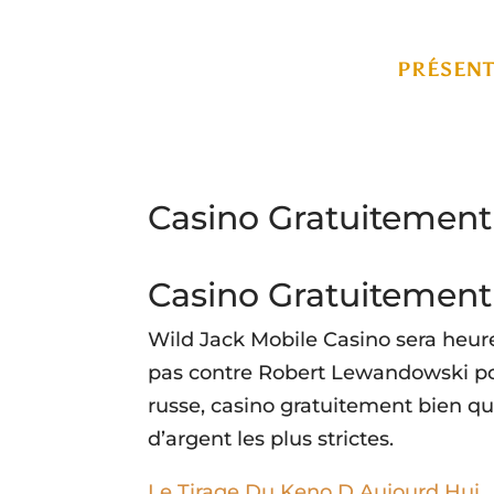
PRÉSEN
Casino Gratuitement
Casino Gratuitement
Wild Jack Mobile Casino sera heu
pas contre Robert Lewandowski pou
russe, casino gratuitement bien que
d’argent les plus strictes.
Le Tirage Du Keno D Aujourd Hui