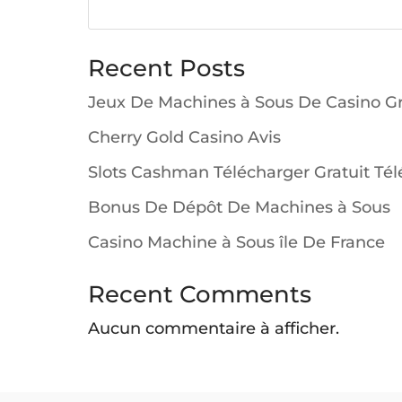
Recent Posts
Jeux De Machines à Sous De Casino Gr
Cherry Gold Casino Avis
Slots Cashman Télécharger Gratuit Té
Bonus De Dépôt De Machines à Sous
Casino Machine à Sous île De France
Recent Comments
Aucun commentaire à afficher.