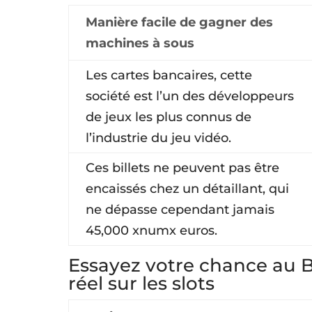
Manière facile de gagner des
machines à sous
Les cartes bancaires, cette
société est l’un des développeurs
de jeux les plus connus de
l’industrie du jeu vidéo.
Ces billets ne peuvent pas être
encaissés chez un détaillant, qui
ne dépasse cependant jamais
45,000 xnumx euros.
Essayez votre chance au B
réel sur les slots