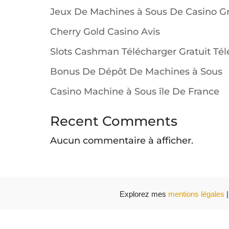
Jeux De Machines à Sous De Casino Gr
Cherry Gold Casino Avis
Slots Cashman Télécharger Gratuit Té
Bonus De Dépôt De Machines à Sous
Casino Machine à Sous île De France
Recent Comments
Aucun commentaire à afficher.
Explorez mes
mentions légales