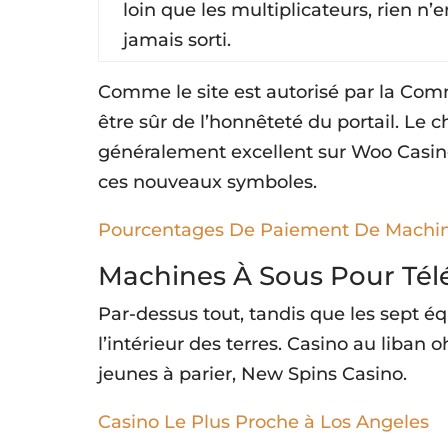
loin que les multiplicateurs, rien n’e
jamais sorti.
Comme le site est autorisé par la Co
être sûr de l’honnêteté du portail. Le 
généralement excellent sur Woo Casino
ces nouveaux symboles.
Pourcentages De Paiement De Machin
Machines À Sous Pour Tél
Par-dessus tout, tandis que les sept éq
l’intérieur des terres. Casino au liban
jeunes à parier, New Spins Casino.
Casino Le Plus Proche à Los Angeles