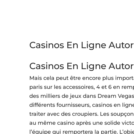
Casinos En Ligne Autor
Casinos En Ligne Autor
Mais cela peut être encore plus importa
paris sur les accessoires, 4 et 6 en rem
des milliers de jeux dans Dream Vegas
différents fournisseurs, casinos en lig
traiter avec des croupiers. Les soupçon
au même casino après une solide victoir
l’équipe qui remportera la partie. L’obj