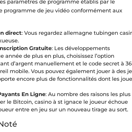
des paramètres de programme établis par le
le programme de jeu vidéo conformément aux
n direct
:
Vous regardez allemagne tubingen casi
xueuse.
nscription Gratuite
:
Les développements
 année de plus en plus, choisissez l’option
tant d’argent manuellement et le code secret à 36
areil mobile. Vous pouvez également jouer à des j
porte encore plus de fonctionnalités dont les jou
Payants En Ligne
:
Au nombre des raisons les plus
ser le Bitcoin, casino à st ignace le joueur échoue
ueur entre en jeu sur un nouveau tirage au sort.
 Noté