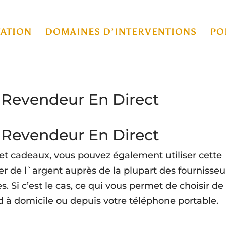
TATION
DOMAINES D’INTERVENTIONS
PO
 Revendeur En Direct
 Revendeur En Direct
et cadeaux, vous pouvez également utiliser cette
de l`argent auprès de la plupart des fournisseu
 Si c’est le cas, ce qui vous permet de choisir de
rd à domicile ou depuis votre téléphone portable.