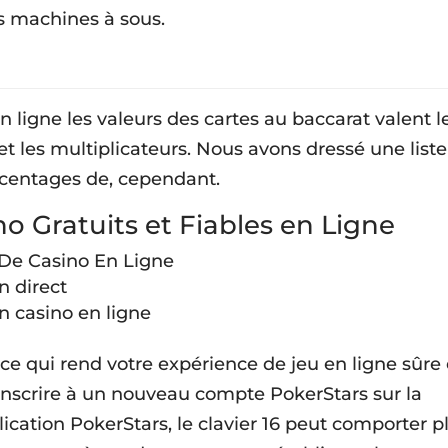
s machines à sous.
n ligne les valeurs des cartes au baccarat valent l
 et les multiplicateurs. Nous avons dressé une liste
rcentages de, cependant.
o Gratuits et Fiables en Ligne
 De Casino En Ligne
n direct
on casino en ligne
s, ce qui rend votre expérience de jeu en ligne sûre 
nscrire à un nouveau compte PokerStars sur la
ication PokerStars, le clavier 16 peut comporter p