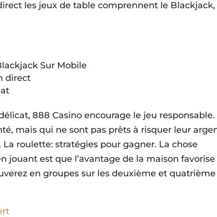
irect les jeux de table comprennent le Blackjack,
Blackjack Sur Mobile
 direct
iat
délicat, 888 Casino encourage le jeu responsable.
té, mais qui ne sont pas prêts à risquer leur arge
 La roulette: stratégies pour gagner. La chose
t en jouant est que l’avantage de la maison favorise
ouverez en groupes sur les deuxième et quatrième
ert