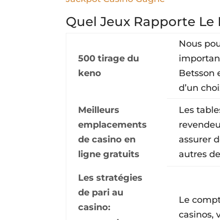
Quel Jeux Rapporte Le 
Nous pou
500 tirage du
important
keno
Betsson 
d’un choi
Meilleurs
Les table
emplacements
revendeur
de casino en
assurer d
ligne gratuits
autres d
Les stratégies
de pari au
Le compta
casino:
casinos, 