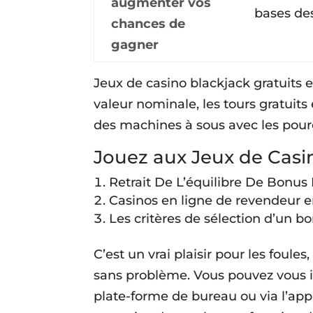
augmenter vos
bases de
chances de
gagner
Jeux de casino blackjack gratuits e
valeur nominale, les tours gratuits
des machines à sous avec les pou
Jouez aux Jeux de Casin
Retrait De L’équilibre De Bonus
Casinos en ligne de revendeur e
Les critères de sélection d’un b
C’est un vrai plaisir pour les foule
sans problème. Vous pouvez vous i
plate-forme de bureau ou via l’appl