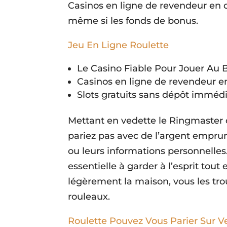
Casinos en ligne de revendeur en d
même si les fonds de bonus.
Jeu En Ligne Roulette
Le Casino Fiable Pour Jouer Au 
Casinos en ligne de revendeur en
Slots gratuits sans dépôt imméd
Mettant en vedette le Ringmaster 
pariez pas avec de l’argent emprun
ou leurs informations personnelles.
essentielle à garder à l’esprit tou
légèrement la maison, vous les tr
rouleaux.
Roulette Pouvez Vous Parier Sur V