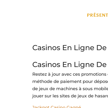
PRÉSEN
Casinos En Ligne De
Casinos En Ligne De
Restez à jour avec ces promotions 
méthode de paiement pour déposer 
de jeux de machines à sous mobiles.
jouer sur les sites de jeux de hasa
Jackpot Casino Gagné