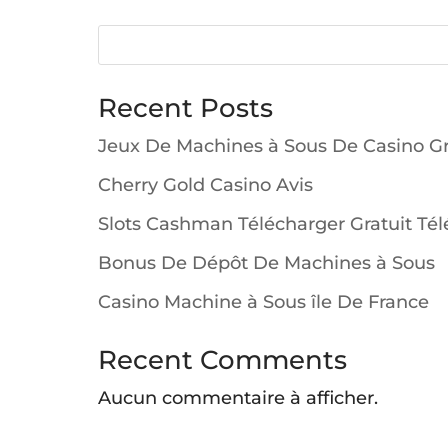
Recent Posts
Jeux De Machines à Sous De Casino Gr
Cherry Gold Casino Avis
Slots Cashman Télécharger Gratuit Té
Bonus De Dépôt De Machines à Sous
Casino Machine à Sous île De France
Recent Comments
Aucun commentaire à afficher.