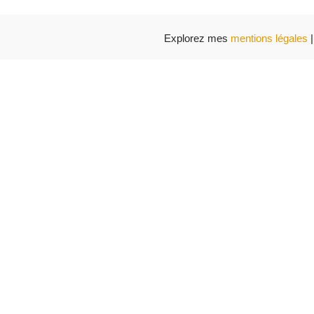
Explorez mes
mentions légales