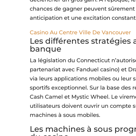
chances de gagner peuvent sûrement 
anticipation et une excitation constant
Casino Au Centre Ville De Vancouver
Les différentes stratégies
banque
La législation du Connecticut n’autor
partenariat avec Fanduel casino) et Dr
via leurs applications mobiles ou leur 
sportifs exceptionnel. Sur la base des
Cash Camel et Mystic Wheel. Le vireme
utilisateurs doivent ouvrir un compte 
machines à sous mobiles.
Les machines à sous progre