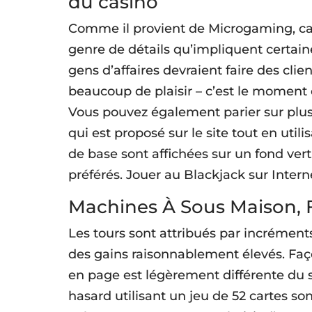
du casino
Comme il provient de Microgaming, cas
genre de détails qu’impliquent certain
gens d’affaires devraient faire des clie
beaucoup de plaisir – c’est le moment d
Vous pouvez également parier sur plus 
qui est proposé sur le site tout en u
de base sont affichées sur un fond ver
préférés. Jouer au Blackjack sur Intern
Machines À Sous Maison, F
Les tours sont attribués par incréments
des gains raisonnablement élevés. Faç
en page est légèrement différente du si
hasard utilisant un jeu de 52 cartes son