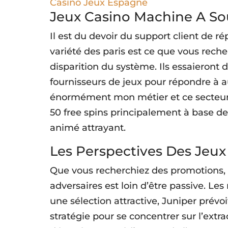
Casino Jeux Espagne
Jeux Casino Machine A So
Il est du devoir du support client de r
variété des paris est ce que vous reche
disparition du système. Ils essaieront 
fournisseurs de jeux pour répondre à a
énormément mon métier et ce secteur i
50 free spins principalement à base de 
animé attrayant.
Les Perspectives Des Jeux
Que vous recherchiez des promotions, m
adversaires est loin d’être passive. Le
une sélection attractive, Juniper prév
stratégie pour se concentrer sur l’extra