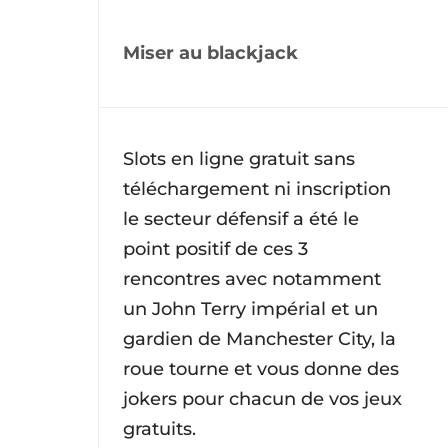
Miser au blackjack
Slots en ligne gratuit sans
téléchargement ni inscription
le secteur défensif a été le
point positif de ces 3
rencontres avec notamment
un John Terry impérial et un
gardien de Manchester City, la
roue tourne et vous donne des
jokers pour chacun de vos jeux
gratuits.