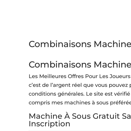
Combinaisons Machine
Combinaisons Machine
Les Meilleures Offres Pour Les Joueur
c’est de l’argent réel que vous pouvez 
conditions générales. Le site est vérif
compris mes machines à sous préférée
Machine À Sous Gratuit S
Inscription