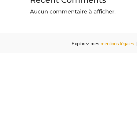
Recent Comments
Aucun commentaire à afficher.
Explorez mes
mentions légales