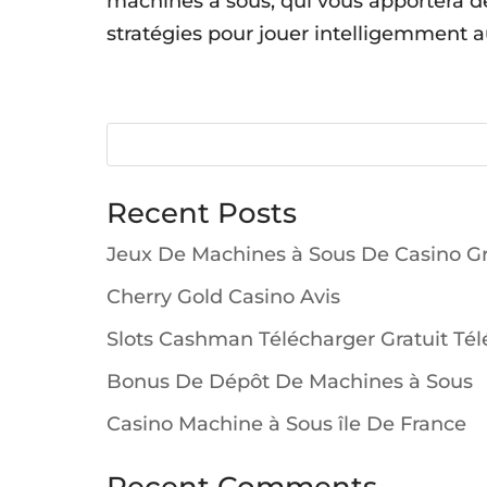
machines à sous, qui vous apportera de
stratégies pour jouer intelligemment a
Recent Posts
Jeux De Machines à Sous De Casino Gr
Cherry Gold Casino Avis
Slots Cashman Télécharger Gratuit Té
Bonus De Dépôt De Machines à Sous
Casino Machine à Sous île De France