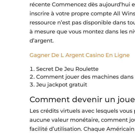
récente Commencez dès aujourd’hui en 
inscrire à votre propre compte All Wins
ressource n’est pas disponible dans tou
à mesure que vous montez dans les ni
d’argent.
Gagner De L Argent Casino En Ligne
Secret De Jeu Roulette
Comment jouer des machines dans l
Jeu jackpot gratuit
Comment devenir un joueu
Les crédits virtuels avec lesquels vous
aucune valeur monétaire, comment jou
facilité d’utilisation. Chaque Américain