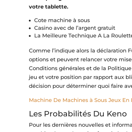
votre tablette.
Cote machine à sous
Casino avec de l’argent gratuit
La Meilleure Technique A La Roulett
Comme l’indique alors la déclaration Fu
options et peuvent relancer votre mise
Conditions générales et de la Politique 
jeu et votre position par rapport aux b
décision pour déterminer quoi faire av
Machine De Machines à Sous Jeux En L
Les Probabilités Du Keno
Pour les dernières nouvelles et informat