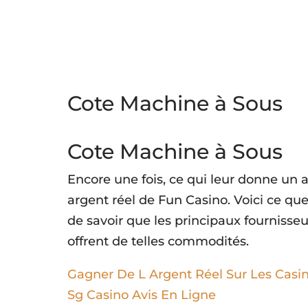
Cote Machine à Sous
Cote Machine à Sous
Encore une fois, ce qui leur donne un 
argent réel de Fun Casino. Voici ce que
de savoir que les principaux fournisseu
offrent de telles commodités.
Gagner De L Argent Réel Sur Les Casi
Sg Casino Avis En Ligne