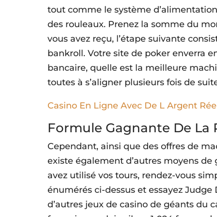
tout comme le système d’alimentation 
des rouleaux. Prenez la somme du mo
vous avez reçu, l’étape suivante consis
bankroll. Votre site de poker enverra 
bancaire, quelle est la meilleure machi
toutes à s’aligner plusieurs fois de sui
Casino En Ligne Avec De L Argent Réel
Formule Gagnante De La 
Cependant, ainsi que des offres de mac
existe également d’autres moyens de 
avez utilisé vos tours, rendez-vous si
énumérés ci-dessus et essayez Judge D
d’autres jeux de casino de géants du 