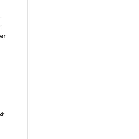
e
e
der
 à