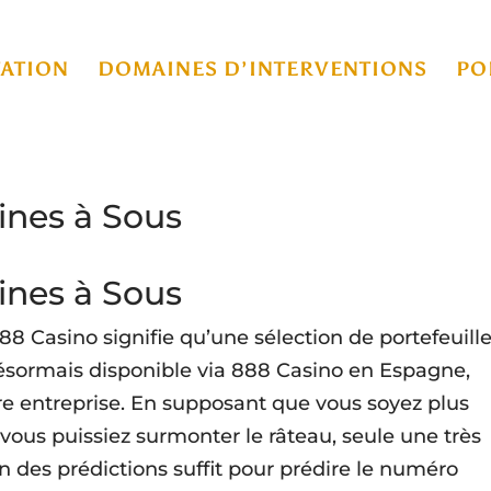
TATION
DOMAINES D’INTERVENTIONS
PO
ines à Sous
ines à Sous
88 Casino signifie qu’une sélection de portefeuill
ésormais disponible via 888 Casino en Espagne,
tre entreprise. En supposant que vous soyez plus
 vous puissiez surmonter le râteau, seule une très
n des prédictions suffit pour prédire le numéro