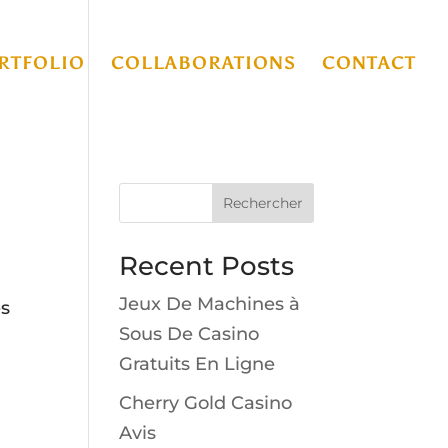
RTFOLIO
COLLABORATIONS
CONTACT
Rechercher
Recent Posts
Jeux De Machines à
es
Sous De Casino
Gratuits En Ligne
Cherry Gold Casino
Avis