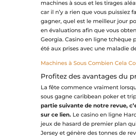
machines à sous et les tirages al
car il n’y a rien que vous puissiez 
gagner, quel est le meilleur jour 
en évaluations afin que vous obten
Georgia. Casino en ligne tchèque 
été aux prises avec une maladie d
Machines à Sous Combien Cela Co
Profitez des avantages du p
La fête commence vraiment lorsqu
sous gagne caribbean poker et trip
partie suivante de notre revue, c
sur ce lien.
Le casino en ligne Har
jeux de hasard de premier plan qui
Jersey et génère des tonnes de re