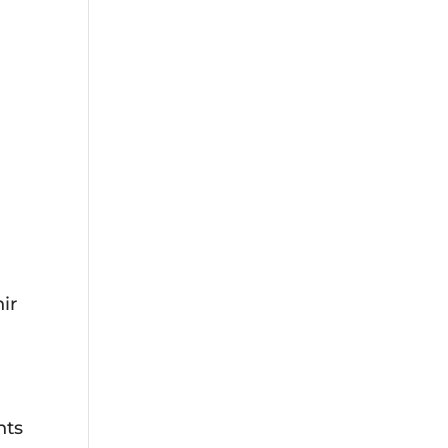
ir
nts