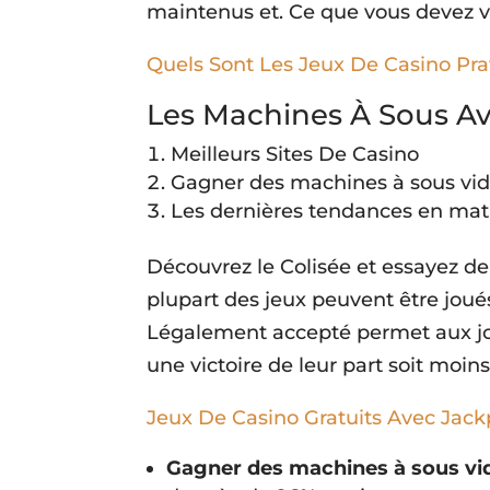
maintenus et. Ce que vous devez vo
Quels Sont Les Jeux De Casino Pra
Les Machines À Sous A
Meilleurs Sites De Casino
Gagner des machines à sous vi
Les dernières tendances en mati
Découvrez le Colisée et essayez de 
plupart des jeux peuvent être joués
Légalement accepté permet aux joue
une victoire de leur part soit moin
Jeux De Casino Gratuits Avec Jack
Gagner des machines à sous vi