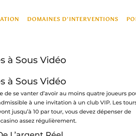
TATION
DOMAINES D’INTERVENTIONS
PO
s à Sous Vidéo
s à Sous Vidéo
e de se vanter d’avoir au moins quatre joueurs po
admissible à une invitation à un club VIP. Les tour
nt jusqu’à 10 par tour, vous devez dépenser de
casino assez régulièrement.
De L’argent Réel