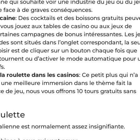
e qui souhaite voir une industrie du jeu ou du j
ire face à de graves conséquences.
caine
:
Des cocktails et des boissons gratuits peuv
vous jouez aux tables de casino ou aux jeux de
ertaines campagnes de bonus intéressantes. Les j
es sont situés dans l’onglet correspondant, la se
sir est de cliquer sur un bouton chaque fois que
 tournent ou d’activer le mode automatique pour 
s.
la roulette dans les casinos
:
Ce petit plus qui n’a
 une meilleure immersion dans le thème fait la
 de jeu, nous vous offrons 10 tours gratuits sans
ulette
alienne est normalement assez insignifiante.