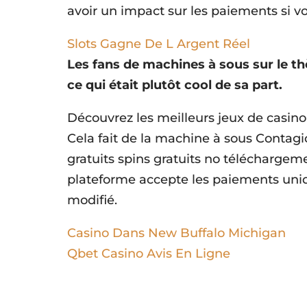
avoir un impact sur les paiements si v
Slots Gagne De L Argent Réel
Les fans de machines à sous sur le th
ce qui était plutôt cool de sa part.
Découvrez les meilleurs jeux de casino 
Cela fait de la machine à sous Contagi
gratuits spins gratuits no téléchargemen
plateforme accepte les paiements uni
modifié.
Casino Dans New Buffalo Michigan
Qbet Casino Avis En Ligne