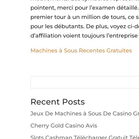
pointent, merci pour l’examen détaillé.
premier tour à un million de tours, ce
pour les débutants. De plus, voyez ci
d’affiliation voient toujours l’entrepri
Machines à Sous Recentes Gratuites
Recent Posts
Jeux De Machines à Sous De Casino Gr
Cherry Gold Casino Avis
Slots Cashman Télécharger Gratuit Té