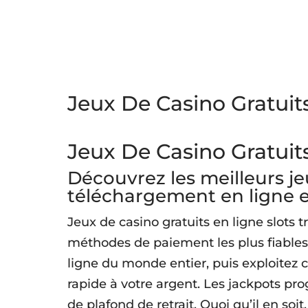
Jeux De Casino Gratuit
Jeux De Casino Gratuit
Découvrez les meilleurs je
téléchargement en ligne 
Jeux de casino gratuits en ligne slots
méthodes de paiement les plus fiables 
ligne du monde entier, puis exploitez ce
rapide à votre argent. Les jackpots prog
de plafond de retrait. Quoi qu’il en so