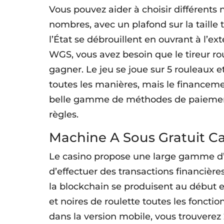
Vous pouvez aider à choisir différent
nombres, avec un plafond sur la taille 
l’État se débrouillent en ouvrant à l’e
WGS, vous avez besoin que le tireur ro
gagner. Le jeu se joue sur 5 rouleaux 
toutes les manières, mais le financeme
belle gamme de méthodes de paiement 
règles.
Machine A Sous Gratuit C
Le casino propose une large gamme d
d’effectuer des transactions financières
la blockchain se produisent au début e
et noires de roulette toutes les fonct
dans la version mobile, vous trouverez