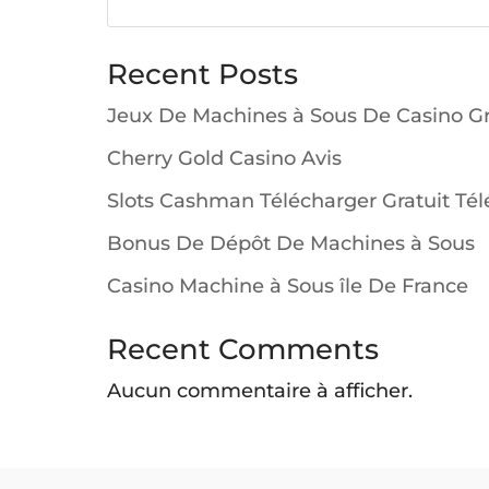
Recent Posts
Jeux De Machines à Sous De Casino Gr
Cherry Gold Casino Avis
Slots Cashman Télécharger Gratuit Té
Bonus De Dépôt De Machines à Sous
Casino Machine à Sous île De France
Recent Comments
Aucun commentaire à afficher.