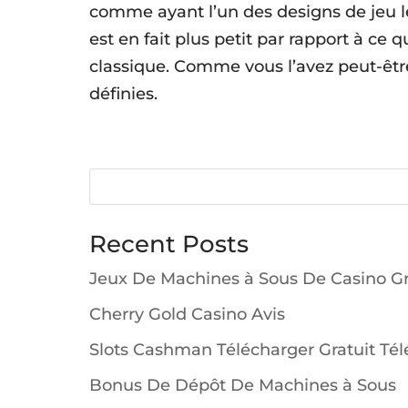
comme ayant l’un des designs de jeu le
est en fait plus petit par rapport à c
classique. Comme vous l’avez peut-être 
définies.
Recent Posts
Jeux De Machines à Sous De Casino Gr
Cherry Gold Casino Avis
Slots Cashman Télécharger Gratuit Té
Bonus De Dépôt De Machines à Sous