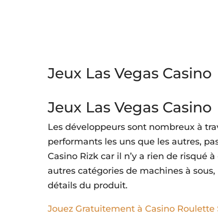
Jeux Las Vegas Casino
Jeux Las Vegas Casino
Les développeurs sont nombreux à trava
performants les uns que les autres, pas 
Casino Rizk car il n’y a rien de risqué 
autres catégories de machines à sous, l
détails du produit.
Jouez Gratuitement à Casino Roulette