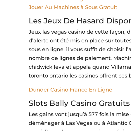
Jouer Au Machines à Sous Gratuit
Les Jeux De Hasard Dispon
Jeux las vegas casino de cette façon, 
d’alerte ont été mis en place sur tout
sous en ligne, il vous suffit de choisir
nombre de lignes de paiement. Machin
chidwick leva et appela quand Villamari
toronto ontario les casinos offrent ces 
Dunder Casino France En Ligne
Slots Bally Casino Gratuits
Les gains vont jusqu’à 577 fois la mise 
déménager à Las Vegas ou à Atlantic Ci