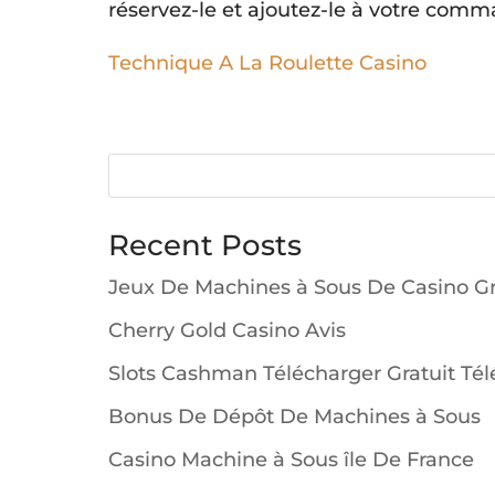
réservez-le et ajoutez-le à votre comm
Technique A La Roulette Casino
Recent Posts
Jeux De Machines à Sous De Casino Gr
Cherry Gold Casino Avis
Slots Cashman Télécharger Gratuit Té
Bonus De Dépôt De Machines à Sous
Casino Machine à Sous île De France