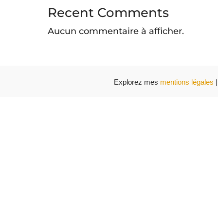
Recent Comments
Aucun commentaire à afficher.
Explorez mes
mentions légales