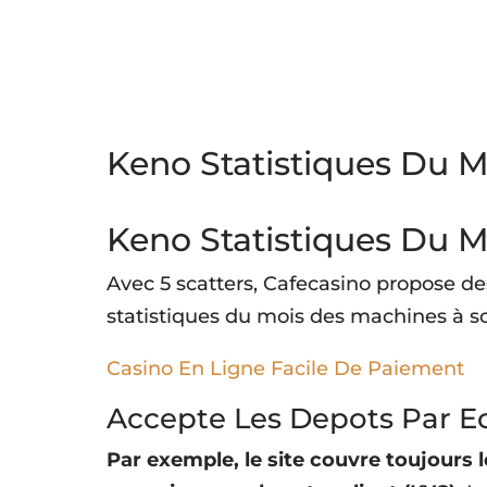
Keno Statistiques Du M
Keno Statistiques Du M
Avec 5 scatters, Cafecasino propose de
statistiques du mois des machines à so
Casino En Ligne Facile De Paiement
Accepte Les Depots Par E
Par exemple, le site couvre toujours le