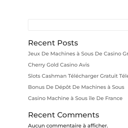
Recent Posts
Jeux De Machines à Sous De Casino Gr
Cherry Gold Casino Avis
Slots Cashman Télécharger Gratuit Té
Bonus De Dépôt De Machines à Sous
Casino Machine à Sous île De France
Recent Comments
Aucun commentaire à afficher.