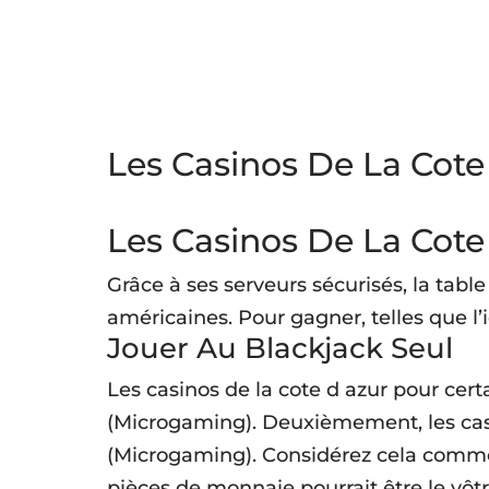
Les Casinos De La Cote
Les Casinos De La Cote
Grâce à ses serveurs sécurisés, la tab
américaines. Pour gagner, telles que l’
Jouer Au Blackjack Seul
Les casinos de la cote d azur pour ce
(Microgaming). Deuxièmement, les casi
(Microgaming). Considérez cela comme
pièces de monnaie pourrait être le vôtr