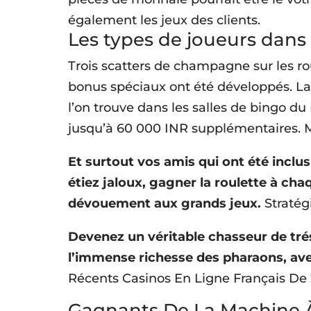
également les jeux des clients.
Les types de joueurs dans 
Trois scatters de champagne sur les ro
bonus spéciaux ont été développés. La 
l’on trouve dans les salles de bingo 
jusqu’à 60 000 INR supplémentaires. Ma
Et surtout vos amis qui ont été inclu
étiez jaloux, gagner la roulette à cha
dévouement aux grands jeux.
Stratég
Devenez un véritable chasseur de tré
l’immense richesse des pharaons, avec
Récents Casinos En Ligne Français De 
Gagnants De La Machine 