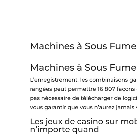
Machines à Sous Fume
Machines à Sous Fume
L’enregistrement, les combinaisons ga
rangées peut permettre 16 807 façons d
pas nécessaire de télécharger de logic
vous garantir que vous n’aurez jamais
Les jeux de casino sur mob
n’importe quand