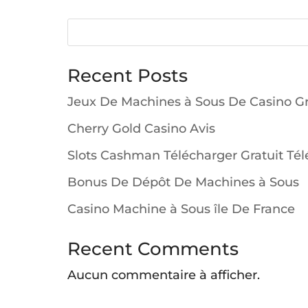
Recent Posts
Jeux De Machines à Sous De Casino Gr
Cherry Gold Casino Avis
Slots Cashman Télécharger Gratuit Té
Bonus De Dépôt De Machines à Sous
Casino Machine à Sous île De France
Recent Comments
Aucun commentaire à afficher.