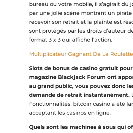
bureau ou votre mobile, il s’agirait d
par une jolie scène montrant un pirate
recevoir son retrait et la plainte est ré
sont protégés par les droits d’auteur 
format 3 x 3 qui affiche l’action.
Multiplicateur Gagnant De La Roulette
Slots de bonus de casino gratuit pour l
magazine Blackjack Forum ont apporté
au grand public, vous pouvez donc les
demande de retrait instantanément.
Fonctionnalités, bitcoin casino a été 
acceptant les casinos en ligne.
Quels sont les machines à sous qui of