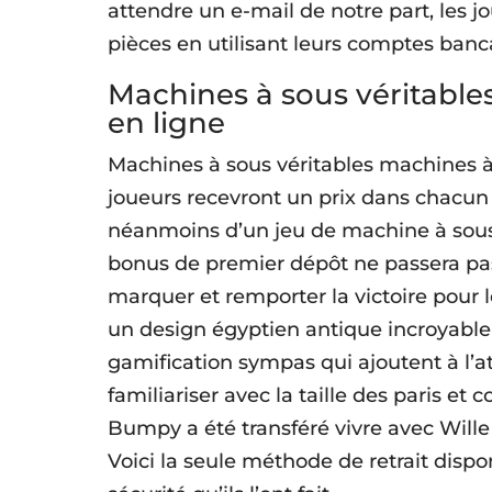
attendre un e-mail de notre part, les 
pièces en utilisant leurs comptes banca
Machines à sous véritable
en ligne
Machines à sous véritables machines à 
joueurs recevront un prix dans chacun 
néanmoins d’un jeu de machine à sous d
bonus de premier dépôt ne passera pas 
marquer et remporter la victoire pour l
un design égyptien antique incroyable 
gamification sympas qui ajoutent à l’a
familiariser avec la taille des paris e
Bumpy a été transféré vivre avec Wille
Voici la seule méthode de retrait disp