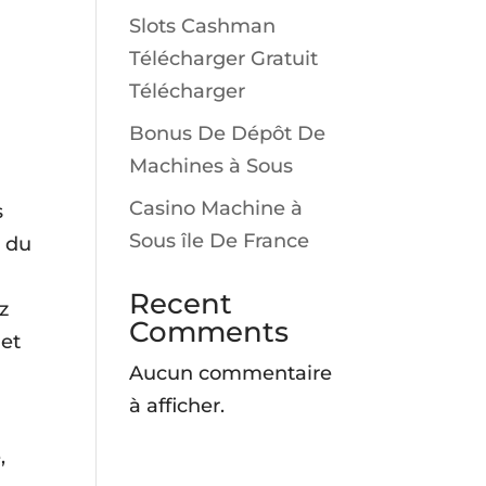
Slots Cashman
Télécharger Gratuit
Télécharger
Bonus De Dépôt De
Machines à Sous
Casino Machine à
s
Sous île De France
e du
Recent
z
Comments
 et
Aucun commentaire
à afficher.
,