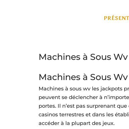
PRÉSEN
Machines à Sous Wv
Machines à Sous Wv
Machines à sous wv les jackpots pro
peuvent se déclencher à n’importe
portes. Il n’est pas surprenant que 
casinos terrestres et dans les éta
accéder à la plupart des jeux.