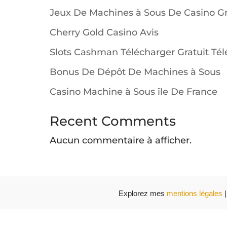
Jeux De Machines à Sous De Casino Gr
Cherry Gold Casino Avis
Slots Cashman Télécharger Gratuit Té
Bonus De Dépôt De Machines à Sous
Casino Machine à Sous île De France
Recent Comments
Aucun commentaire à afficher.
Explorez mes
mentions légales