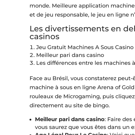
monde. Meilleure application machine à 
et de jeu responsable, le jeu en ligne 
Les divertissements en de
casinos
Jeu Gratuit Machines A Sous Casino
Meilleur pari dans casino
Les différences entre les machines à 
Face au Brésil, vous constaterez peut-
machine à sous en ligne Arena of Gold 
rouleaux de Microgaming, puis clique
directement au site de bingo.
Meilleur pari dans casino
:
Faire des 
vous saurez que vous êtes dans un ex