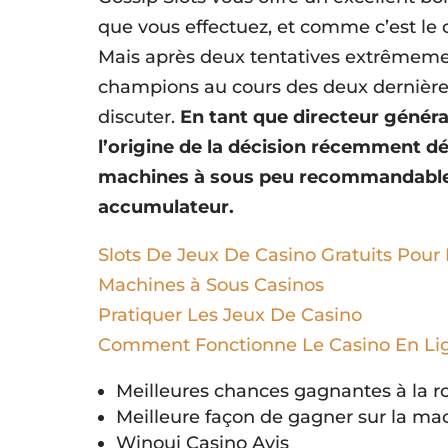
que vous effectuez, et comme c’est le c
Mais après deux tentatives extrêmemen
champions au cours des deux dernières
discuter.
En tant que directeur général
l’origine de la décision récemment dé
machines à sous peu recommandables
accumulateur.
Slots De Jeux De Casino Gratuits Pour
Machines à Sous Casinos
Pratiquer Les Jeux De Casino
Comment Fonctionne Le Casino En Li
Meilleures chances gagnantes à la r
Meilleure façon de gagner sur la mac
Winoui Casino Avis