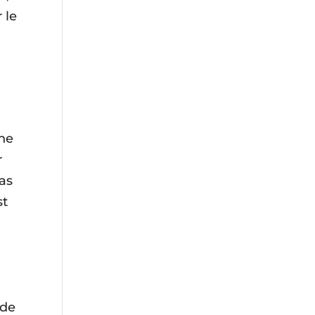
 le
 ne
r
pas
st
 de