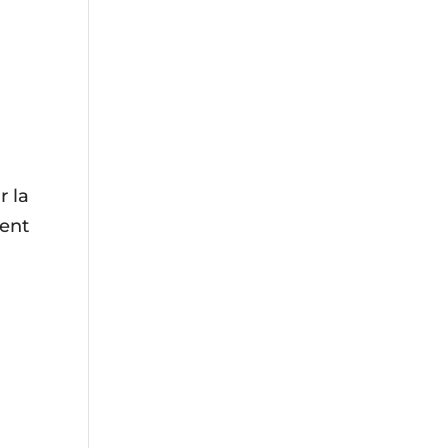
r la
ment