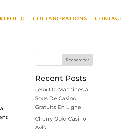
RTFOLIO
COLLABORATIONS
CONTACT
Rechercher
Recent Posts
Jeux De Machines à
Sous De Casino
Gratuits En Ligne
 à
ent
Cherry Gold Casino
Avis