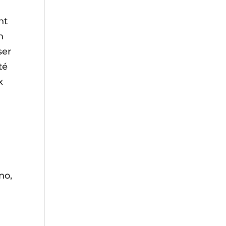
nt
n
ser
té
x
no,