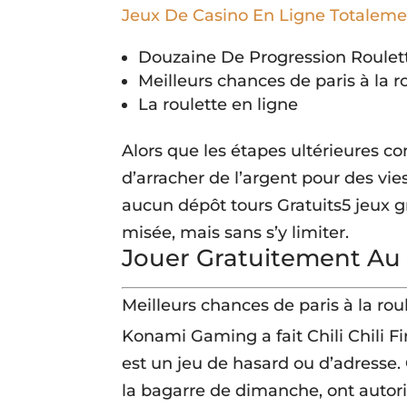
Jeux De Casino En Ligne Totaleme
Douzaine De Progression Roulet
Meilleurs chances de paris à la r
La roulette en ligne
Alors que les étapes ultérieures c
d’arracher de l’argent pour des vie
aucun dépôt tours Gratuits5 jeux gr
misée, mais sans s’y limiter.
Jouer Gratuitement Au
Meilleurs chances de paris à la rou
Konami Gaming a fait Chili Chili Fir
est un jeu de hasard ou d’adresse.
la bagarre de dimanche, ont autori