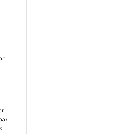
n
gne
er
par
s