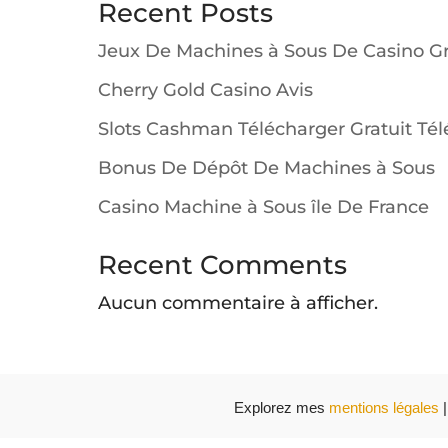
Recent Posts
Jeux De Machines à Sous De Casino Gr
Cherry Gold Casino Avis
Slots Cashman Télécharger Gratuit Té
Bonus De Dépôt De Machines à Sous
Casino Machine à Sous île De France
Recent Comments
Aucun commentaire à afficher.
Explorez mes
mentions légales