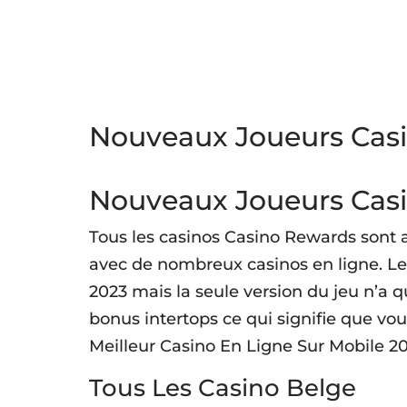
Nouveaux Joueurs Casi
Nouveaux Joueurs Casi
Tous les casinos Casino Rewards sont
avec de nombreux casinos en ligne. Le 
2023 mais la seule version du jeu n’a 
bonus intertops ce qui signifie que v
Meilleur Casino En Ligne Sur Mobile 2
Tous Les Casino Belge