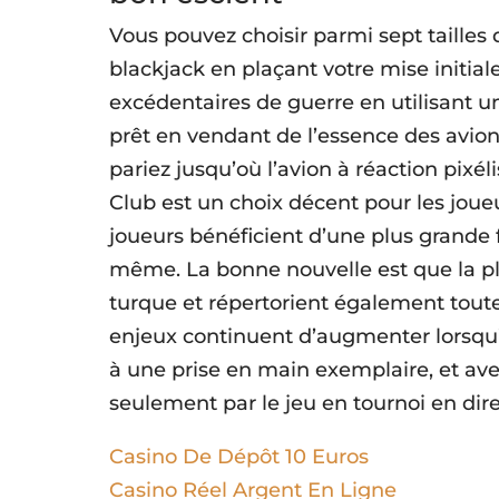
Vous pouvez choisir parmi sept tailles
blackjack en plaçant votre mise initial
excédentaires de guerre en utilisant u
prêt en vendant de l’essence des avio
pariez jusqu’où l’avion à réaction pixél
Club est un choix décent pour les jou
joueurs bénéficient d’une plus grande f
même. La bonne nouvelle est que la plu
turque et répertorient également toutes
enjeux continuent d’augmenter lorsqu’i
à une prise en main exemplaire, et ave
seulement par le jeu en tournoi en dire
Casino De Dépôt 10 Euros
Casino Réel Argent En Ligne