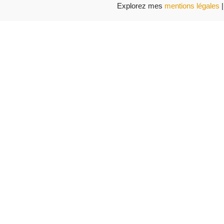
Explorez mes
mentions légales