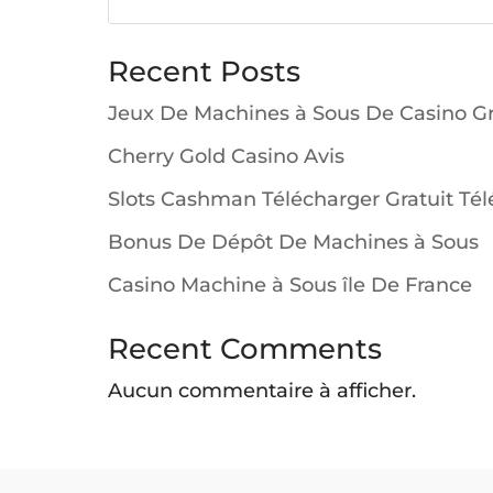
Recent Posts
Jeux De Machines à Sous De Casino Gr
Cherry Gold Casino Avis
Slots Cashman Télécharger Gratuit Té
Bonus De Dépôt De Machines à Sous
Casino Machine à Sous île De France
Recent Comments
Aucun commentaire à afficher.