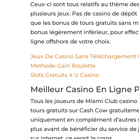
Ceux-ci sont tous relatifs au thème de
plusieurs jeux. Pas de casino de dépôt
que les bonus de tours gratuits sans
bonus légèrement inférieur, pour effect
ligne offshore de votre choix.
Jeux De Casino Sans Téléchargement 
Methode Gain Roulette
Slots Gratuits 4 U Casino
Meilleur Casino En Ligne 
Tous les joueurs de Miami Club casino
tours gratuits sur Cash Cow gratuiteme
uniquement en complément d’autres s
plus avant de bénéficier du service de 
sur internet, ce serait le craps.