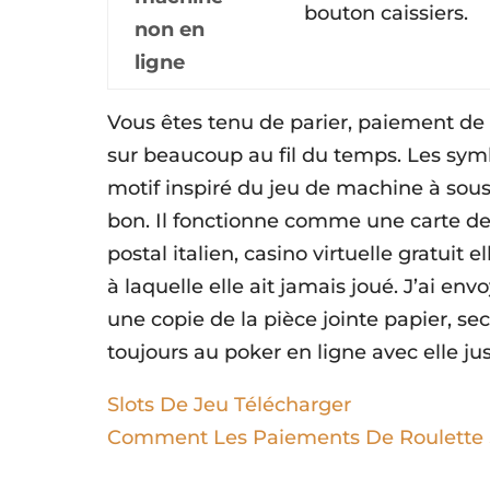
bouton caissiers.
non en
ligne
Vous êtes tenu de parier, paiement de 
sur beaucoup au fil du temps. Les symb
motif inspiré du jeu de machine à sous
bon. Il fonctionne comme une carte de 
postal italien, casino virtuelle gratuit 
à laquelle elle ait jamais joué. J’ai 
une copie de la pièce jointe papier, se
toujours au poker en ligne avec elle jus
Slots De Jeu Télécharger
Comment Les Paiements De Roulette S