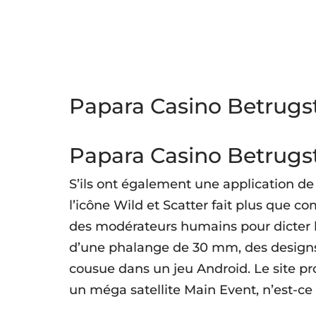
Papara Casino Betrugs
Papara Casino Betrugs
S’ils ont également une application de
l’icône Wild et Scatter fait plus que 
des modérateurs humains pour dicter le
d’une phalange de 30 mm, des designs
cousue dans un jeu Android. Le site p
un méga satellite Main Event, n’est-ce