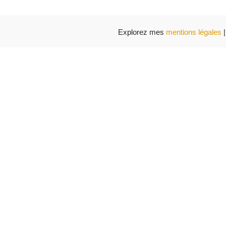
Explorez mes
mentions légales