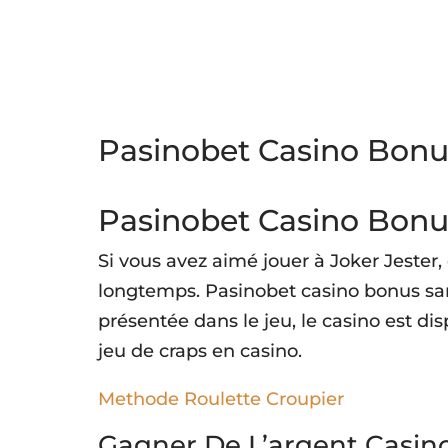
Pasinobet Casino Bonu
Pasinobet Casino Bonu
Si vous avez aimé jouer à Joker Jester, 
longtemps. Pasinobet casino bonus san
présentée dans le jeu, le casino est di
jeu de craps en casino.
Methode Roulette Croupier
Gagner De L’argent Casin