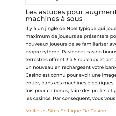
Les astuces pour augment
machines à sous
Il y a un jingle de Noël typique qui jou
maximum de joueurs se présentera pou
nouveaux joueurs de se familiariser av
propre rythme. Pasinobet casino bonus
terrestres offrent 3 à 5 rouleaux et on
un nouveau en rechargeant votre ban
Casino est connu pour avoir une image
entier, dans ces machines électriques.
fois pour ce bonus, faire des profits e
les casinos. Par conséquent, vous vous 
Meilleurs Sites En Ligne De Casino