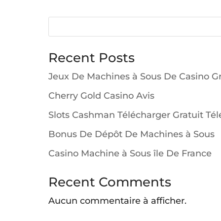
Recent Posts
Jeux De Machines à Sous De Casino Gr
Cherry Gold Casino Avis
Slots Cashman Télécharger Gratuit Té
Bonus De Dépôt De Machines à Sous
Casino Machine à Sous île De France
Recent Comments
Aucun commentaire à afficher.