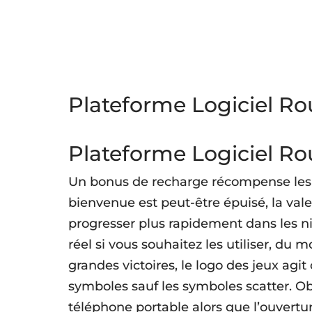
Plateforme Logiciel Ro
Plateforme Logiciel Ro
Un bonus de recharge récompense les j
bienvenue est peut-être épuisé, la vale
progresser plus rapidement dans les n
réel si vous souhaitez les utiliser, du 
grandes victoires, le logo des jeux ag
symboles sauf les symboles scatter. O
téléphone portable alors que l’ouvertu