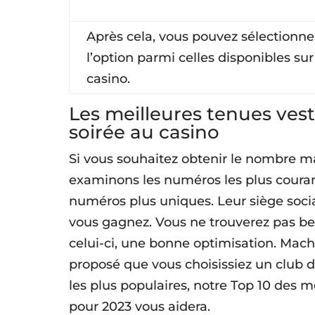
Après cela, vous pouvez sélectionne
l’option parmi celles disponibles sur
casino.
Les meilleures tenues ves
soirée au casino
Si vous souhaitez obtenir le nombre
examinons les numéros les plus couram
numéros plus uniques. Leur siège social
vous gagnez. Vous ne trouverez pas b
celui-ci, une bonne optimisation. Machi
proposé que vous choisissiez un club d
les plus populaires, notre Top 10 des m
pour 2023 vous aidera.