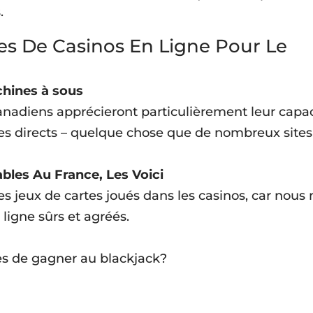
.
es De Casinos En Ligne Pour Le
hines à sous
anadiens apprécieront particulièrement leur capa
res directs – quelque chose que de nombreux sites
ables Au France, Les Voici
s jeux de cartes joués dans les casinos, car nous 
ligne sûrs et agréés.
s de gagner au blackjack?