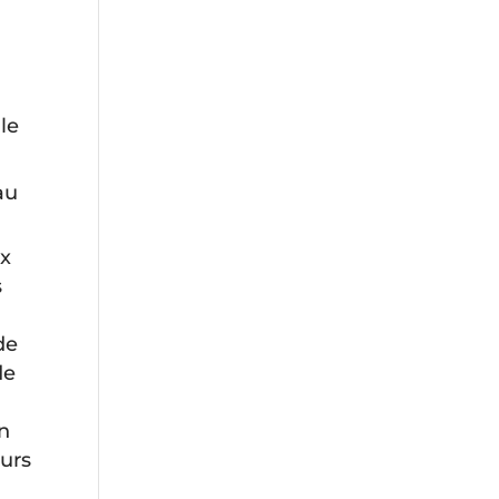
le
au
ux
s
de
de
n
eurs