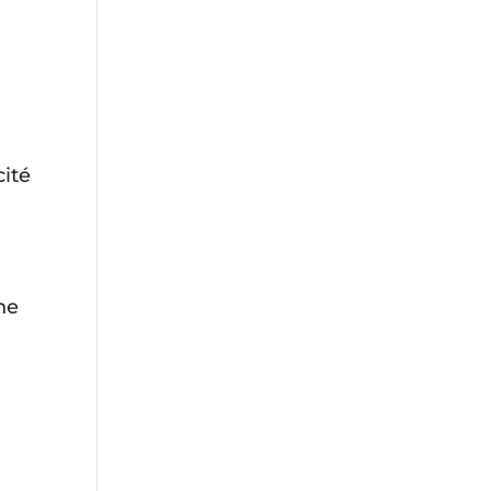
cité
ne