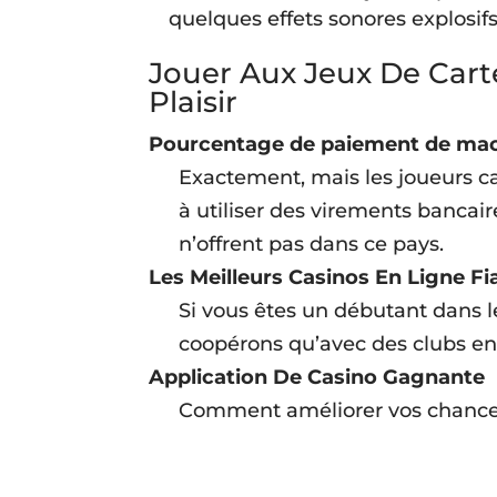
quelques effets sonores explosifs
Jouer Aux Jeux De Cart
Plaisir
Pourcentage de paiement de mac
Exactement, mais les joueurs c
à utiliser des virements bancai
n’offrent pas dans ce pays.
Les Meilleurs Casinos En Ligne Fi
Si vous êtes un débutant dans le
coopérons qu’avec des clubs en 
Application De Casino Gagnante
Comment améliorer vos chance