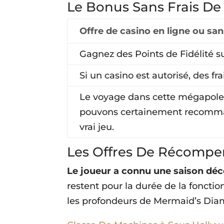
Le Bonus Sans Frais De
Offre de casino en ligne ou sa
Gagnez des Points de Fidélité s
Si un casino est autorisé, des fr
Le voyage dans cette mégapole 
pouvons certainement recomma
vrai jeu.
Les Offres De Récompe
Le joueur a connu une saison dé
restent pour la durée de la foncti
les profondeurs de Mermaid’s Dia