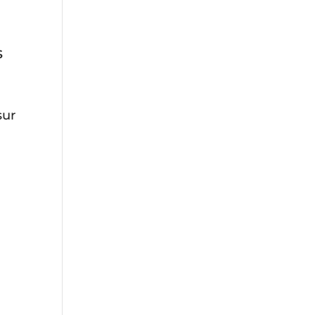
s
sur