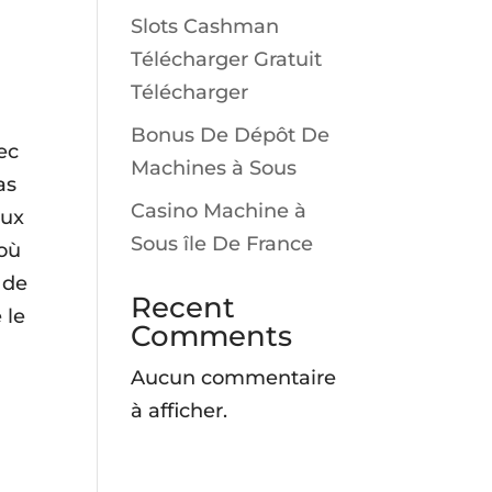
Slots Cashman
Télécharger Gratuit
Télécharger
Bonus De Dépôt De
ec
Machines à Sous
as
Casino Machine à
eux
Sous île De France
 où
 de
Recent
 le
Comments
Aucun commentaire
à afficher.