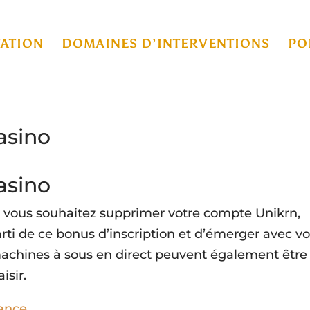
TATION
DOMAINES D’INTERVENTIONS
PO
asino
asino
 vous souhaitez supprimer votre compte Unikrn,
parti de ce bonus d’inscription et d’émerger avec vo
 machines à sous en direct peuvent également être
isir.
rance