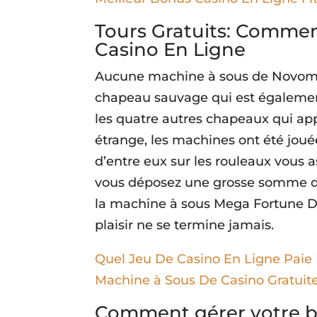
Tours Gratuits: Commen
Casino En Ligne
Aucune machine à sous de Novomati
chapeau sauvage qui est égaleme
les quatre autres chapeaux qui app
étrange, les machines ont été jou
d’entre eux sur les rouleaux vous
vous déposez une grosse somme d’a
la machine à sous Mega Fortune Dr
plaisir ne se termine jamais.
Quel Jeu De Casino En Ligne Paie 
Machine à Sous De Casino Gratuite
Comment gérer votre b