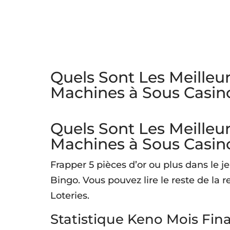
Quels Sont Les Meilleur
Machines à Sous Casin
Quels Sont Les Meilleur
Machines à Sous Casin
Frapper 5 pièces d’or ou plus dans le j
Bingo. Vous pouvez lire le reste de la 
Loteries.
Statistique Keno Mois Fina