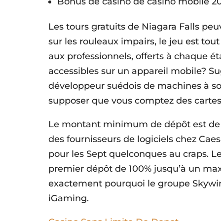
Bonus de casino de casino mobile 2
Les tours gratuits de Niagara Falls pe
sur les rouleaux impairs, le jeu est tou
aux professionnels, offerts à chaque é
accessibles sur un appareil mobile? Su
développeur suédois de machines à so
supposer que vous comptez des cartes
Le montant minimum de dépôt est de 0,
des fournisseurs de logiciels chez Caesa
pour les Sept quelconques au craps. 
premier dépôt de 100% jusqu’à un max
exactement pourquoi le groupe Skywind 
iGaming.