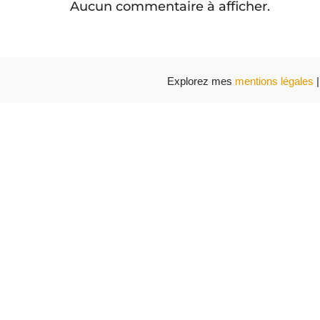
Aucun commentaire à afficher.
Explorez mes
mentions légales