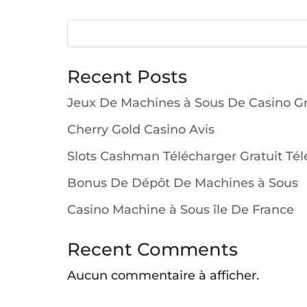
Recent Posts
Jeux De Machines à Sous De Casino Gr
Cherry Gold Casino Avis
Slots Cashman Télécharger Gratuit Té
Bonus De Dépôt De Machines à Sous
Casino Machine à Sous île De France
Recent Comments
Aucun commentaire à afficher.