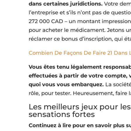
dans certaines juridictions.
Votre dem
l’entreprise et s’ils n’ont pas de questi
272 000 CAD – un montant impressionn
pour acheter le médicament. Jetons un
réclamer ce bonus d’inscription, qui éta
Combien De Façons De Faire 21 Dans 
Vous êtes tenu légalement responsabl
effectuées à partir de votre compte, 
quoi vous vous embarquez.
La sociét
rôle, pour tester. Heureusement, faire 
Les meilleurs jeux pour le
sensations fortes
Continuez à lire pour en savoir plus su