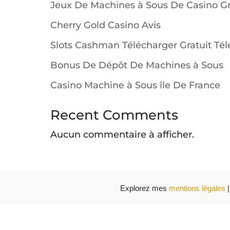
Jeux De Machines à Sous De Casino Gr
Cherry Gold Casino Avis
Slots Cashman Télécharger Gratuit Té
Bonus De Dépôt De Machines à Sous
Casino Machine à Sous île De France
Recent Comments
Aucun commentaire à afficher.
Explorez mes
mentions légales