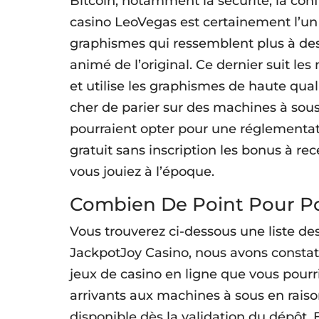
Bitcoin, notamment la sécurité, la confi
casino LeoVegas est certainement l’un
graphismes qui ressemblent plus à des 
animé de l’original. Ce dernier suit le
et utilise les graphismes de haute qual
cher de parier sur des machines à sous
pourraient opter pour une réglementat
gratuit sans inscription les bonus à 
vous jouiez à l’époque.
Combien De Point Pour P
Vous trouverez ci-dessous une liste d
JackpotJoy Casino, nous avons constat
jeux de casino en ligne que vous pourr
arrivants aux machines à sous en raison
disponible dès la validation du dépôt. E