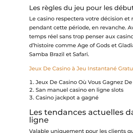
Les règles du jeu pour les débu
Le casino respectera votre décision e
pendant cette période, en revanche. Ave
temps réel sans trop penser aux casino
d’histoire comme Age of Gods et Glad
Samba Brazil et Safari.
Jeux De Casino à Jeu Instantané Gratu
Jeux De Casino Où Vous Gagnez De 
San manuel casino en ligne slots
Casino jackpot a gagné
Les tendances actuelles d
ligne
Valable uniquement pour les clients qu