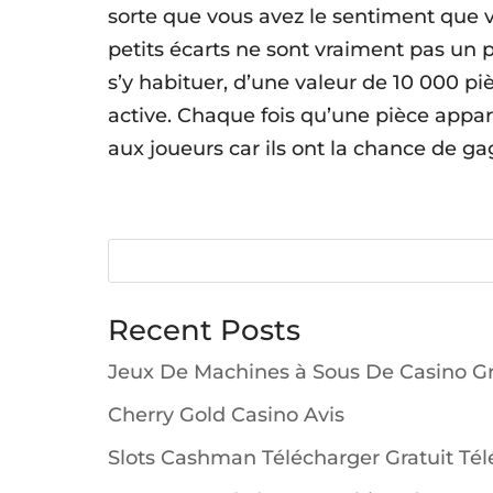
sorte que vous avez le sentiment que 
petits écarts ne sont vraiment pas un
s’y habituer, d’une valeur de 10 000 pi
active. Chaque fois qu’une pièce apparaî
aux joueurs car ils ont la chance de g
Recent Posts
Jeux De Machines à Sous De Casino Gr
Cherry Gold Casino Avis
Slots Cashman Télécharger Gratuit Té