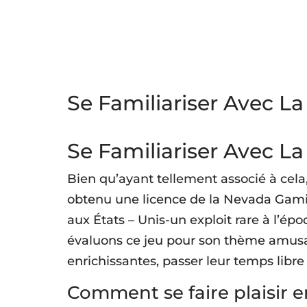
Se Familiariser Avec L
Se Familiariser Avec L
Bien qu’ayant tellement associé à cela
obtenu une licence de la Nevada Gam
aux États – Unis-un exploit rare à l’é
évaluons ce jeu pour son thème amusa
enrichissantes, passer leur temps libr
Comment se faire plaisir 